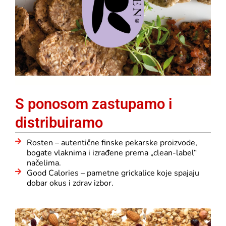
S ponosom zastupamo i
distribuiramo
Rosten – autentične finske pekarske proizvode,
bogate vlaknima i izrađene prema „clean-label“
načelima.
Good Calories – pametne grickalice koje spajaju
dobar okus i zdrav izbor.