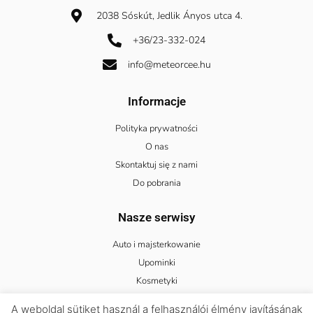
2038 Sóskút, Jedlik Ányos utca 4.
+36/23-332-024
info@meteorcee.hu
Informacje
Polityka prywatności
O nas
Skontaktuj się z nami
Do pobrania
Nasze serwisy
Auto i majsterkowanie
Upominki
Kosmetyki
Odzież
A weboldal sütiket használ a felhasználói élmény javításának