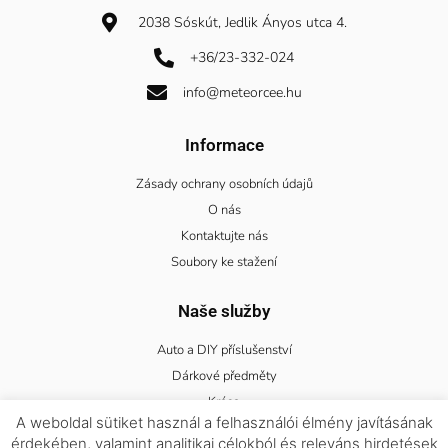
2038 Sóskút, Jedlik Ányos utca 4.
+36/23-332-024
info@meteorcee.hu
Informace
Zásady ochrany osobních údajů
O nás
Kontaktujte nás
Soubory ke stažení
Naše služby
Auto a DIY příslušenství
Dárkové předměty
Krása
A weboldal sütiket használ a felhasználói élmény javításának
Módní doplňky
érdekében, valamint analitikai célokból és releváns hirdetések